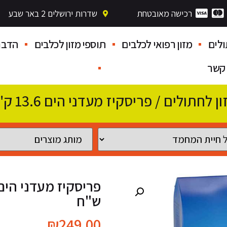
רכישה מאובטחת
שדרות ירושלים 2 באר שבע
לים
מזון רפואי לכלבים
תוספי מזון לכלבים
הדבר
 קשר
ון לחתולים
/ פריסקיז מעדני הים 13.6 ק"ג 249 ש"ח
ש"ח
₪
249.00