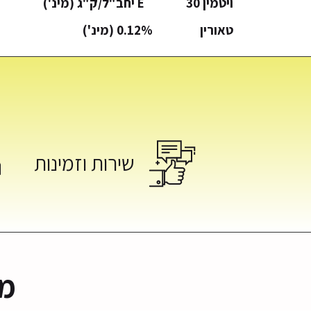
ויטמין E 30 יחב"ל/ק"ג (מינ')
טאורין 0.12% (מינ')
שירות וזמינות
מבצעי אוגו
מגוון מב
ומזון 
מו
למ