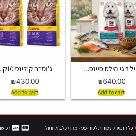
ל זוגי הילס סיינס...
ג'וסרה קולינס 10ק...
₪
430.00
₪
640.00
Add to cart
Add to cart
כל הזכויות שמורות לפור-פט - מזון לכלב ולחתול.
רכישה