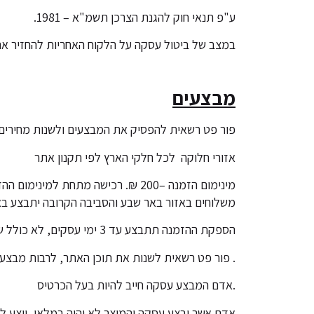
ע"פ תנאי חוק להגנת הצרכן תשמ"א – 1981.
במצב של ביטול עסקה על הלקוח האחריות להחזיר את ה
מבצעים
פור פט רשאית להפסיק את המבצעים ולשנות מחירים
אזורי חלוקה לכל חלקי הארץ לפי תקנון אתר
מינימום הזמנה –200 ₪. רכישה מתחת למינימום ההזמנה תחויב בתוספת של 30 ₪.
משלוחים באזור באר שבע והסביבה הקרובה יתבצע באותו 
הספקת ההזמנה תתבצע עד 3 ימי עסקים, לא כולל שבתות וחגים. למעט מקומות חריגים עד 6 ימי עסקים
. פור פט רשאית לשנות את תוכן האתר, לרבות מבצע
.אדם המבצע עסקה חייב להיות בעל הכרטיס
אדם אשר יבצע עסקה והמוצר לא יהיה במלאי, יוצע לו