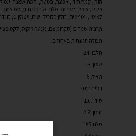
הודו, קמח הודו, אפונה, בטטה, קמח אפונה, עמילן
כלורי, ציפת עגבניות, מלח, סידן זרחתי, חמוציות ,
לציטין, ויטמינים, כולין כלוריד, שום, ויטמין C, כונדרויטין, תמצית יוקה שידיגרה, סידן יודי, תמצית רוזמרין.
תרבית שמרים (סקרומיצם, אנטרוקוקוס, לקטובצילו
תכולה תזונתית באחוזים:
חלבון:24
שומן: 16
תאית:6
רטיבות:10
סידן :1.0
זרחן :0.8
מלח:1.85