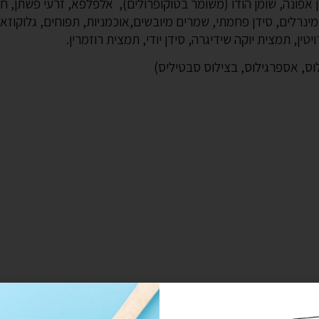
 אפונה, שומן הודו (משומר בטוקופרולים), אלפלפא, זרעי פשתן, ח
 מינרלים, סידן פחמתי, שמרים מיובשים,אוכמניות, תפוחים, גלוקוזא
ס, אספרגילוס, בצילוס סבטיליס)