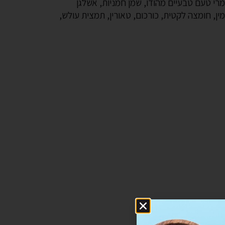
מרי טעם טבעיים מהודו, שמן חמניות, אשלגן
מין, חומצה לקטית, כורכום, טאורין, תמצית עולש,