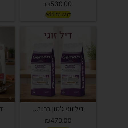
₪
530.00
Add to cart
דיל זוגי ג'מון ברווז...
די
₪
470.00