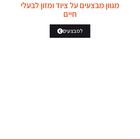
מגוון מבצעים על ציוד ומזון לבעלי
חיים
למבצעים
ארגו בקר 20 ק"ג
מחיר מיוחד לזוג
הילס...
₪
220.00
₪
350.00
Add to cart
Add to cart