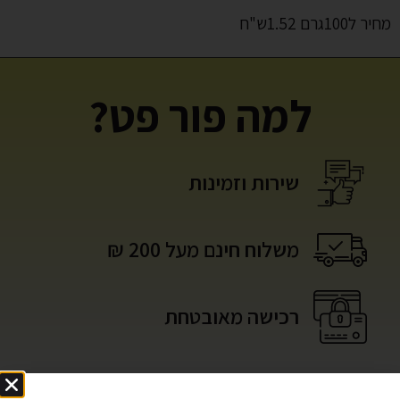
מחיר ל100גרם 1.52ש"ח
למה פור פט?
שירות וזמינות
משלוח חינם מעל 200 ₪
רכישה מאובטחת