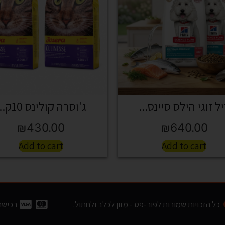
ל זוגי הילס סיינס...
ג'וסרה קולינס 10ק...
₪
430.00
₪
640.00
Add to cart
Add to cart
כל הזכויות שמורות לפור-פט - מזון לכלב ולחתול.
רכישה