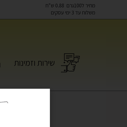
מחיר ל100גרם 0.88 ש"ח
משלוח עד 3 ימי עסקים
שירות וזמינות
מו