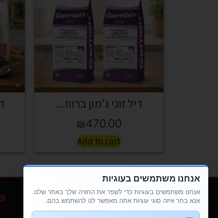
דיל זוגי ג'מון ברווז...
די
₪
470.00
Add to cart
אנחנו משתמשים בעוגיות
אנחנו משתמשים בעוגיות כדי לשפר את החוויה שלך באתר שלנו.
חנות
מבצעים
תקנון האתר
עגלת קניות
אנא בחר איזה סוגי עוגיות אתה מאפשר לנו להשתמש בהם.
מפת אתר