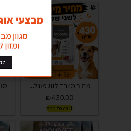
מבצעי אוגו
מגוון מב
ומזון 
למ
מחיר מיוחד לזוג מונל...
מונל
₪
430.00
Add to cart