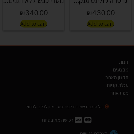
ג'וסרה קולינס 10ק...
נוטרי כבש ללא דגנים...
₪
340.00
₪
430.00
Add to cart
Add to cart
חנות
מבצעים
תקנון האתר
עגלת קניות
מפת אתר
כל הזכויות שמורות לפור-פט - מזון לכלב ולחתול.
רכישה מאובטחת
הצהרת נגישות