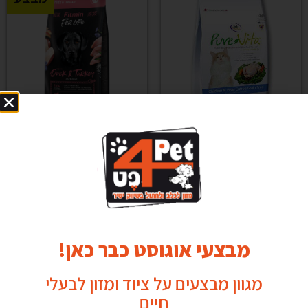
פיור ויטה חתול עוף
פיט מין בוגר הודו ברווז 12 ק"ג
₪
289.00
₪
339.00
₪
220.00
Add to cart
Add to cart
מבצע
מבצעי אוגוסט כבר כאן!
מגוון מבצעים על ציוד ומזון לבעלי
חיים