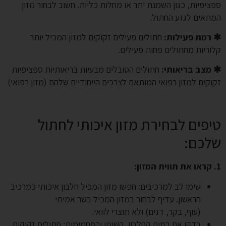
ספציפיות, כגון השמנת יתר או מחלות כליות. חשוב לבחור מזון
המתאים לגזע החתול.
✱ רמת פעילות:
חתולים פעילים זקוקים למזון המכיל יותר
קלוריות מחתולים פחות פעילים.
✱ מצב בריאותי:
חתולים הסובלים מבעיות בריאותיות ספציפיות
זקוקים למזון רפואי המותאם לצרכים הייחודיים שלהם (מזון רפואי)
טיפים לבחירת מזון איכותי לחתול
שלכם:
1. קראו את תווית המזון:
שימו לב למרכיבים: חפשו מזון המכיל חלבון איכותי כמרכיב
הראשון. עדיף לבחור במזון המכיל בשר אמיתי
(עוף, בקר, דגים) ולא תוצרי לוואי.
בדקו את רמות החלבון, השומן והפחמימות: חתולים זקוקים