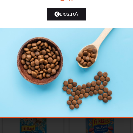
למבצעים
פיט מין לייט סניור 12 ק"ג
₪
289.00
₪
319.00
Add to cart
פרופק דגים ללא דגנים 12 ק"ג
₪
275.00
Add to cart