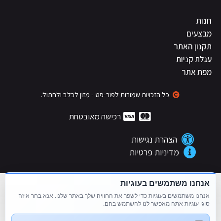
חנות
מבצעים
תקנון האתר
עגלת קניות
מפת אתר
כל הזכויות שמורות לפור-פט - מזון לכלב ולחתול.
רכישה מאובטחת
הצהרת נגישות
מדיניות פרטיות
אנחנו משתמשים בעוגיות
052-270-1092 / 052-6070-565
ימים א'-ה': 9:00-19:00 | יום ו': 8:00-14:00
אנחנו משתמשים בעוגיות כדי לשפר את החוויה שלך באתר שלנו. אנא בחר איזה
סוגי עוגיות אתה מאפשר לנו להשתמש בהם.
4petb7@gmail.com