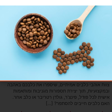
כשאהבה לכלבים ומקצועיות
נפגשים!
כל בעל כלב מכיר את הסיטואציה, פרוות הכלב התארכה
וכעת נופלת על עיניו ומקטינה משמעותית את שדה הראייה
שלו. ובמילים אחרות – זמן התספורת הגיע! אצלנו תמצאו
צוות אוהבי כלבים אמיתיים, שיספרו את כלבכם באהבה
ובמקצועיות, תוך יצירת תספורות מגניבות ומותאמות
אישית לכל פודל, פינצ'ר, גולדן רטריבר או כלב אחר.
האם כלבים חייבים להסתפר? […]