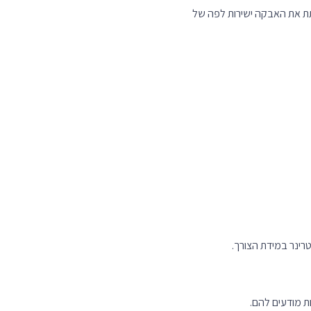
ת מודעים להם.
שוב לדבר עם הווטרינר שלך לפני
ומלץ להתייעץ עם
לבחור תוספים איכותיים, לתת את