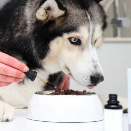
עילה לתזונה של הכלב שלך, אך חשוב להשתמש בהם בצורה נכונה. במאמר זה נדון
הפוטנציאליים הכרוכים בכך.
לבים
בים
, כל אחד מהם נועד לספק יתרונות בריאותיים ספציפיים. כמה מהתוספים הנפו
תפקוד תקין של הגוף. כלבים זקוקים לכמויות מסוימות של ויטמינים ומינרלים בת
וספים יכולים לעזור להבטיח שהכלב שלך מקבל את כל החומרים המזינים שהוא
ת לבריאות העור, הפרווה, המפרקים והמוח. כלבים לא יכולים לייצר חומצות שומ
ומן חיוניות יכולים להיות מועילים במיוחד לכלבים עם בעיות עור או פרווה, או
ועילים שיכולים לעזור לשפר את בריאות העיכול. פרוביוטיקה יכולה להיות מועי