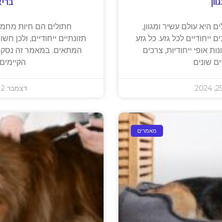
כלבים: המפתח לשמחה
חיסונים לחיות מחמד: מג
שרה
המחמד
רק אביזרים משעשעים עבור
חיסונים מהווים נדבך חיונ
לתי נפרד מהטיפול והרווחה
חיות המחמד שלנו. בדומה
 צעצועים ואביזרים יכולה
חשופות למגוון מחלות מד
 את חיי
קטלניות. 
דצמבר 5, 2024