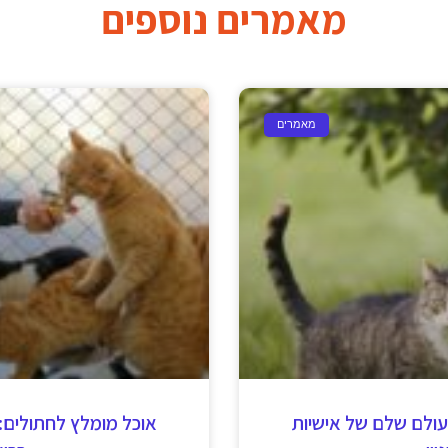
וון
ברי
 היא עולם עשיר ומגוון,
חתולים הם חיות מחמד
 ייחודיים לכל גזע. כל גזע
תזונתיים ייחודיים, ולכן חש
ות אופי ייחודיות, צרכים
המתאים. במאמר זה נסקור 
ים שונים
הקיימים 
דצמבר 12, 2024
מאמרים