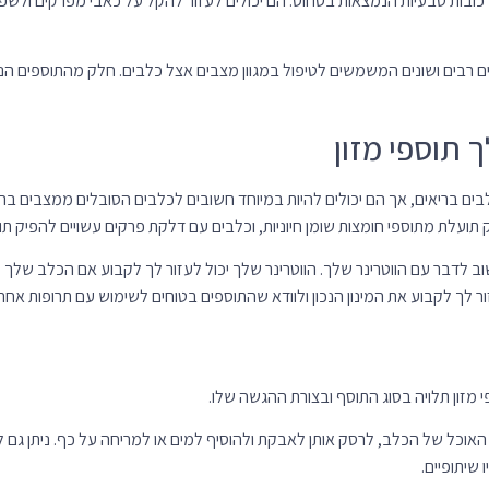
 שיתופיים.
וכל של הכלב, לרסק אותן לאבקת ולהוסיף למים או למריחה על כף. ניתן גם ל
 שיתופיים.
 לפה של הכלב באמצעות מזרק ללא מחט, או לערבב אותם עם מים.
ים בצורת חטיפים טעימים שרוב הכלבים ישמחו לאכול.
פי מזון איכותיים
רצוי, הנה כמה נקודות שכדאי מאוד לשים אליהם לב רגע לפני שקונים
ים מוכרים בעלי מוניטין טוב.
לים מרכיבים איכותיים ושהם פעילים ביולוגית.
ץ על ידי היצרן או על ידי הווטרינר שלכם.
ים אינם מתקשרים עם תרופות שהכלב שלכם נוטל.
ופעות לוואי שעשויות להופיע אצל הכלב שלכם לאחר נטילת התוספים, ופנו לווט
ם של תוספי מזון לכלבים