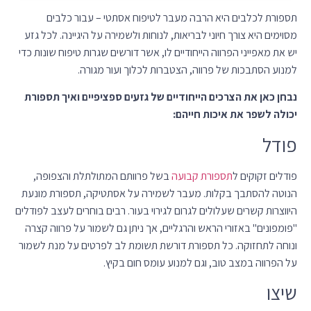
תספורת לכלבים היא הרבה מעבר לטיפוח אסתטי – עבור כלבים
מסוימים היא צורך חיוני לבריאות, לנוחות ולשמירה על היגיינה. לכל גזע
יש את מאפייני הפרווה הייחודיים לו, אשר דורשים שגרות טיפוח שונות כדי
למנוע הסתבכות של פרווה, הצטברות לכלוך ועור מגורה.
נבחן כאן את הצרכים הייחודיים של גזעים ספציפיים ואיך תספורת
יכולה לשפר את איכות חייהם:
פודל
פודלים זקוקים ל
תספורת קבועה
בשל פרוותם המתולתלת והצפופה,
הנוטה להסתבך בקלות. מעבר לשמירה על אסתטיקה, תספורת מונעת
היווצרות קשרים שעלולים לגרום לגירוי בעור. רבים בוחרים לעצב לפודלים
"פומפונים" באזורי הראש והרגליים, אך ניתן גם לשמור על פרווה קצרה
ונוחה לתחזוקה. כל תספורת דורשת תשומת לב לפרטים על מנת לשמור
על הפרווה במצב טוב, וגם למנוע עומס חום בקיץ.
שיצו