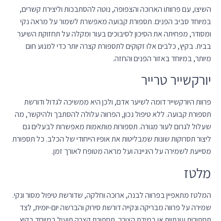
השיצו, עם פרוותו הארוכה והצפופה, נוטה להסתבכות וליצירת קשרים,
במיוחד סביב הפנים. תספורת קבועה מאפשרת לשמור על מראה נקי
ומסודר, מפחיתה את הסיכון לסיבוכים בעור ומקלה על תחזוקת השיער
בבית. בקיץ, כלבים אלו זקוקים לתספורת קצרה יותר כדי למנוע חום
מיותר, במיוחד באזור הפנים והחזה.
יורקשייר טרייר
פרוות היורקשייר דומה לשיער אדם, ולכן היא ממשיכה לגדול ודורשת
תספורת קבועה. ללא טיפול נכון, הפרווה עלולה להסתבך ולהיקשר, מה
שעלול לגרום לעור מגורה. תספורות מותאמות מאפשרות לבעלים גם
ליצור תסרוקות שונות שמבליטות את אופיו הייחודי של הכלב. כל תספורת
מסייעת לשמירה על היגיינה ועל מראה מטופח לאורך זמן.
מלטז
המלטז מתאפיין בפרווה לבנה, ארוכה וחלקה, שדורשת טיפול מסור ונקי.
שמירה על פרווה מבריקה ונקייה דורשת סירוק והברשה יום-יומית, לצד
תספורות עונתיות או במידת הצורך. תספורת קצרה תועיל במיוחד בקיץ