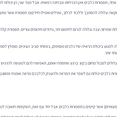
, תספורות כלבים אינן הכרחיות מבחינה רפואית. אבל מצד שני, הן יכולות להצ
וקשה עלולה להסתבך וללכוד לכלוך, טפילים ואפילו חיידקים. תספורת אשר מת
ת שפרווה עבה עלולה לגרום לחימום יתר, גירודים וזיהומים עוריים. תספורת ק
ה לפגוע ביכולת הראייה של כלבים מסוימים, במיוחד סביב העיניים. מומלץ ל
ד יותר.
עלולים לסבול מחום בקיץ. ברגע שתספרו אותם, תאפשרו להם למעשה להרגיש נ
רות כלבים יכולות גם לשפר את המראה ולהעניק לכלבכם מראה אופנתי ומסוגנן.
מעותיים) אשר קיימים בתספורות כלבים. אבל יחד עם זאת, השקיפות חשובה לנו 