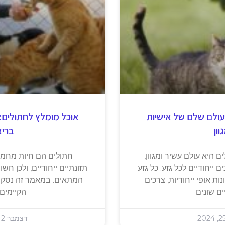
 עולם שלם של אישיות
אוכל מומלץ לחתולים:
וון
ברי
 היא עולם עשיר ומגוון,
חתולים הם חיות מחמד
 ייחודיים לכל גזע. כל גזע
תזונתיים ייחודיים, ולכן חש
ות אופי ייחודיות, צרכים
המתאים. במאמר זה נסקור 
ים שונים
הקיימים 
דצמבר 12, 2024