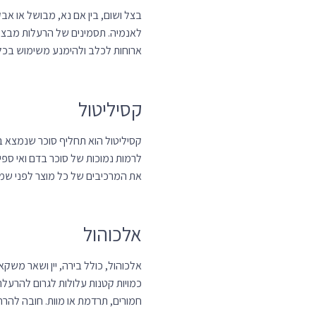
לאנמיה. תסמינים של הרעלות מבצל א
ארוחות לכלב ולהימנע משימוש בכלי
קסיליטול
קסיליטול הוא תחליף סוכר שנמצא ב
לרמות נמוכות של סוכר בדם ואי ספי
את המרכיבים של כל מוצר לפני שמג
אלכוהול
אלכוהול, כולל בירה, יין ושאר משקא
כמויות קטנות עלולות לגרום להרעלת
חמורים, תרדמת או מוות. חובה להר
לסיכום, כדי להבטיח את בריאותו ור